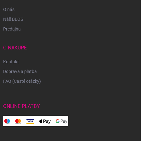
O nás
Náš BLOG
Predajňa
O NÁKUPE
Kontakt
Doprava a platba
FAQ (Časté otázky)
ONLINE PLATBY