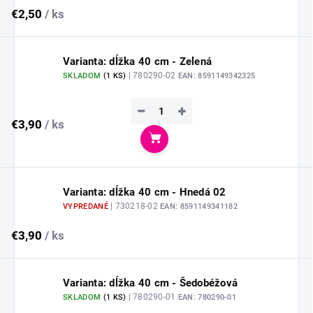
€2,50
/ ks
Varianta: dĺžka 40 cm - Zelená
| 780290-02
SKLADOM
(
1 KS
)
EAN:
8591149342325
−
+
€3,90
/ ks
Do košíka
Varianta: dĺžka 40 cm - Hnedá 02
| 730218-02
VYPREDANÉ
EAN:
8591149341182
€3,90
/ ks
Varianta: dĺžka 40 cm - Šedobéžová
| 780290-01
SKLADOM
(
1 KS
)
EAN:
780290-01