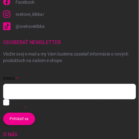
Facebook
svetove_klbka/
@svetoveklbka
ODOBERAŤ NEWSLETTER
Vložte svoj e-mail a my Vám budeme zasielať informácie o nových
produktoch na našom e-shope.
EMAIL
Vložením e-mailu súhlasíte s
podmienkami ochrany osobných
údajov
Prihlásiť sa
O NÁS