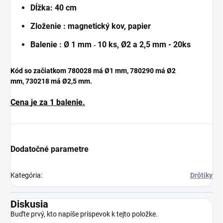
Dĺžka:
40 cm
Zloženie : magnetický kov, papier
Balenie
:
Ø 1 mm
10 ks,
Ø2 a 2,5 mm - 20ks
-
Kód so začiatkom 780028 má Ø1 mm, 780290 má Ø2
mm,
730218 má Ø2,5 mm.
Cena
je za 1 balenie.
Dodatočné parametre
Kategória
:
Drôtiky
Diskusia
Buďte prvý, kto napíše príspevok k tejto položke.