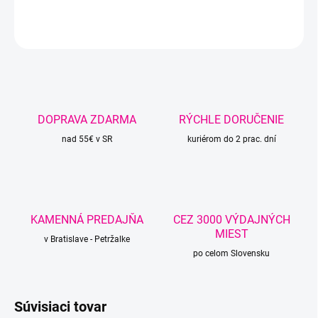
DETAILNÉ INFORMÁCIE
OPÝTAŤ SA
STRÁŽIŤ
DOPRAVA ZDARMA
RÝCHLE DORUČENIE
nad 55€ v SR
kuriérom do 2 prac. dní
KAMENNÁ PREDAJŇA
CEZ 3000 VÝDAJNÝCH
MIEST
v Bratislave - Petržalke
po celom Slovensku
Súvisiaci tovar