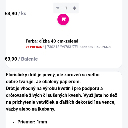
−
+
€3,90
/ ks
Do košíka
Farba: dĺžka 40 cm-zelená
| 730218/99783/ZEL
VYPREDANÉ
EAN:
8591149026690
€3,90
/ Balenie
Floristický drôt je pevný, ale zároveň sa veľmi
dobre tvaruje. Je obalený papierom.
Drôt je vhodný na výrobu kvetín i pre podporu a
drôtovanie živých či sušených kvetín. Využijete ho tiež
na prichytenie vetvičiek a ďalších dekorácií na vence,
väzby alebo na ikebany.
Priemer:
1mm