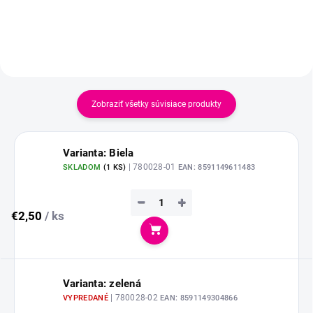
Zobraziť všetky súvisiace produkty
Varianta: Biela
| 780028-01
SKLADOM
(
1 KS
)
EAN:
8591149611483
−
+
€2,50
/ ks
Do košíka
Varianta: zelená
| 780028-02
VYPREDANÉ
EAN:
8591149304866