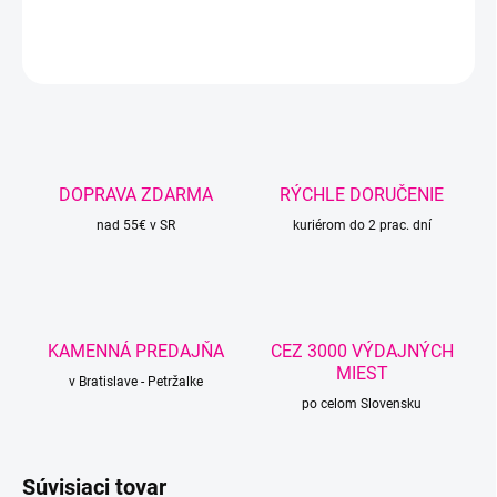
DETAILNÉ INFORMÁCIE
OPÝTAŤ SA
STRÁŽIŤ
DOPRAVA ZDARMA
RÝCHLE DORUČENIE
nad 55€ v SR
kuriérom do 2 prac. dní
KAMENNÁ PREDAJŇA
CEZ 3000 VÝDAJNÝCH
MIEST
v Bratislave - Petržalke
po celom Slovensku
Súvisiaci tovar