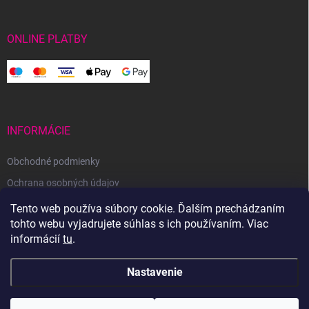
ONLINE PLATBY
INFORMÁCIE
Obchodné podmienky
Ochrana osobných údajov
Reklamačný poriadok
Tento web používa súbory cookie. Ďalším prechádzaním
tohto webu vyjadrujete súhlas s ich používaním. Viac
Odstúpenie od zmluvy
informácií
tu
.
Nastavenie