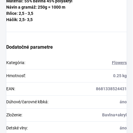
Materiál: 55% bavlna 45% polyakryl
Návin a gramáž: 250g = 1000 m
Ihlice: 2,5 - 3,5
Háčik: 2,5
- 3,5
Dodatočné parametre
Kategória
:
Flowers
Hmotnosť
:
0.25 kg
EAN
:
8681338524431
Dúhové/čarovné klbká
:
áno
Zloženie
:
Bavlna+akryl
Detské vlny
:
áno