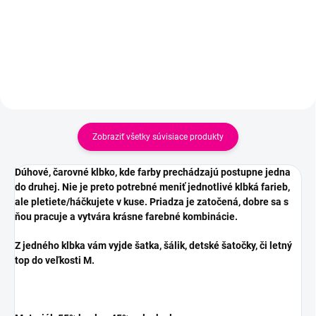
Zobraziť všetky súvisiace produkty
Dúhové, čarovné klbko, kde farby prechádzajú postupne jedna
do druhej. Nie je preto potrebné meniť jednotlivé klbká farieb,
ale pletiete/háčkujete v kuse. Priadza je zatočená, dobre sa s
ňou pracuje a vytvára krásne farebné kombinácie.
Z jedného klbka vám vyjde šatka, šálik, detské šatočky, či letný
top do veľkosti M.