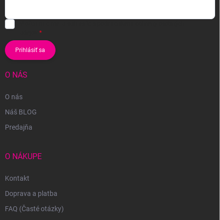
Vložením e-mailu súhlasíte s
podmienkami ochrany osobných
údajov
Prihlásiť sa
O NÁS
O nás
Náš BLOG
Predajňa
O NÁKUPE
Kontakt
Doprava a platba
FAQ (Časté otázky)