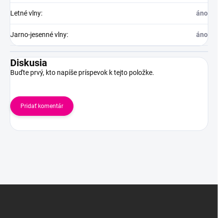
Letné vlny
:
áno
Jarno-jesenné vlny
:
áno
Diskusia
Buďte prvý, kto napíše príspevok k tejto položke.
Pridať komentár
Z
á
p