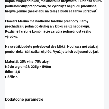
najmä svojou hrúbkou, mäkkosťou a hrejivosťou. Priadza s 25%
podielom vlny predpovedá, že výrobky z nej budú priedušné,
hrejivé, jemné (neškriabu na tele) a budú sa ľahko udržovať.
Flowers Merino má nádherné farebné prechody. Farby
prechádzajú jedna do druhej a v klbku sa už neopakujú.
Rozličné farebné kombinácie zaručia jedinečnosť vášho
výrobku.
Na svetrík budete potrebovať dve klbká. Hodí sa z nej však aj
pončo, deka, šál, šatka, či pléd. Využijete ich od jeseni do jari.
Materiál: 25% vlna, 75% akryl
Návin a gramáž: 225g = 590m
Ihlice: 4,5
Háčik: 5
Dodatočné parametre