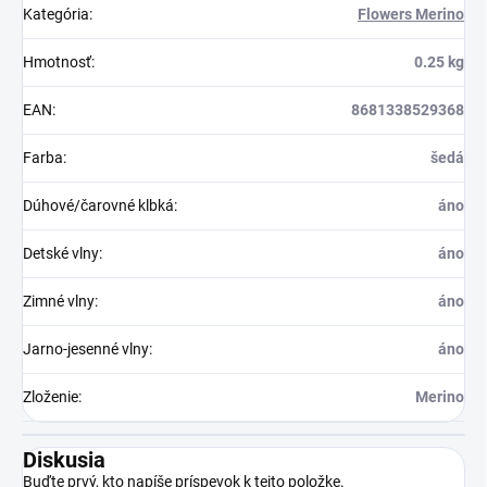
Kategória
:
Flowers Merino
Hmotnosť
:
0.25 kg
EAN
:
8681338529368
Farba
:
šedá
Dúhové/čarovné klbká
:
áno
Detské vlny
:
áno
Zimné vlny
:
áno
Jarno-jesenné vlny
:
áno
Zloženie
:
Merino
Diskusia
Buďte prvý, kto napíše príspevok k tejto položke.