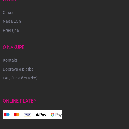
O nás
Náš BLOG
Predajňa
O NÁKUPE
Kontakt
Doprava a platba
FAQ (Časté otázky)
ONLINE PLATBY