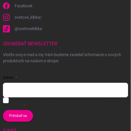
Facebook
svetove_klbka/
@svetoveklbka
ODOBERAŤ NEWSLETTER
Vložte svoj e-mail a my Vám budeme zasielať informácie o nových
produktoch na našom e-shope.
EMAIL
Vložením e-mailu súhlasíte s
podmienkami ochrany osobných
údajov
Prihlásiť sa
O NÁS