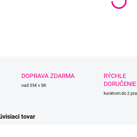
Dúhov
DETAI
O
DOPRAVA ZDARMA
RÝCHLE
DORUČENIE
nad 55€ v SR
kuriérom do 2 pra
úvisiaci tovar