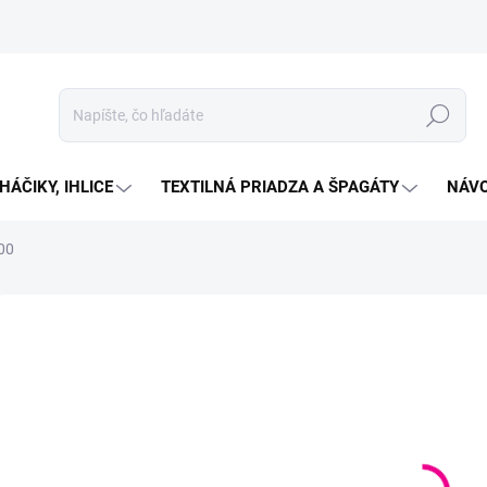
Hľadať
HÁČIKY, IHLICE
TEXTILNÁ PRIADZA A ŠPAGÁTY
NÁVO
00
Neohodnotené
Podrobnosti hodnotenia
ZNAČKA:
YARNART
€1
Jedno
SKL
cena:
MOŽN
DORU