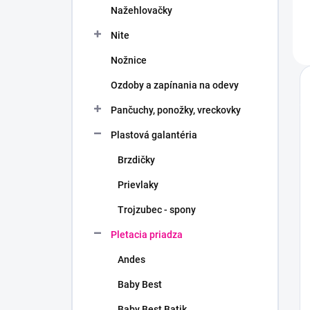
Nažehlovačky
Nite
Nožnice
Ozdoby a zapínania na odevy
Pančuchy, ponožky, vreckovky
Plastová galantéria
Brzdičky
Prievlaky
Trojzubec - spony
Pletacia priadza
Andes
Baby Best
Baby Best Batik