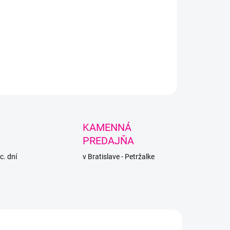
é, čarovné klbko s postupným prechodom farieb.
LNÉ INFORMÁCIE
PÝTAŤ SA
STRÁŽIŤ
KAMENNÁ
PREDAJŇA
c. dní
v Bratislave - Petržalke