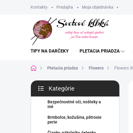
Prejsť
Kontakty
Predajňa
Moja objednávka
na
obsah
TIPY NA DARČEKY
PLETACIA PRIADZA
Domov
Pletacia priadza
Flowers
Flowers 3
B
Kategórie
o
Preskočiť
č
kategórie
n
Bezpečnostné oči, nošteky a
iné
ý
p
Brmbolce, kožušina, pštrosie
a
perie
n
Čiapky, nákrčníky, čelenky