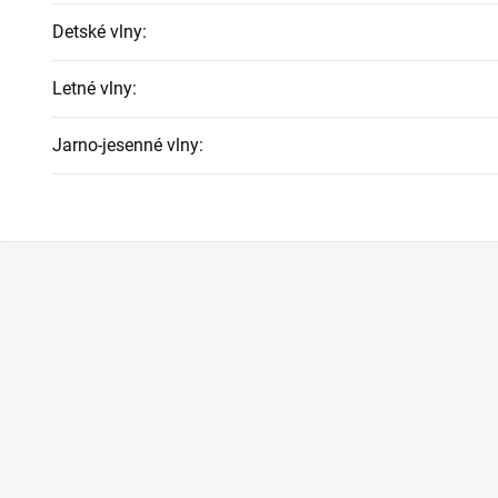
Detské vlny
:
Letné vlny
:
Jarno-jesenné vlny
: