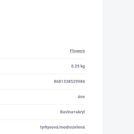
Flowers
0.25 kg
8681338529986
áno
Bavlna+akryl
tyrkysová/modrozelená