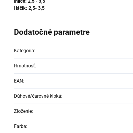
Ihlice: 2,5 - 3,5
Háčik: 2,5
- 3,5
Dodatočné parametre
Kategória
:
Hmotnosť
:
EAN
:
Dúhové/čarovné klbká
:
Zloženie
:
Farba
: