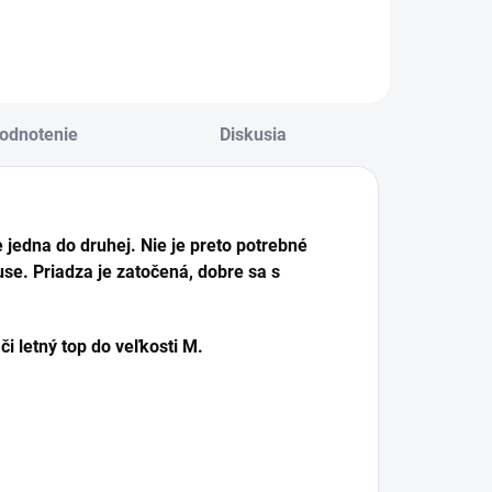
tríky, šály, deky,
svetríky, šály, deky,
ieratká a pod.
zvieratká a pod.
odnotenie
Diskusia
jedna do druhej. Nie je preto potrebné
kuse. Priadza je zatočená, dobre sa s
či letný top do veľkosti M.