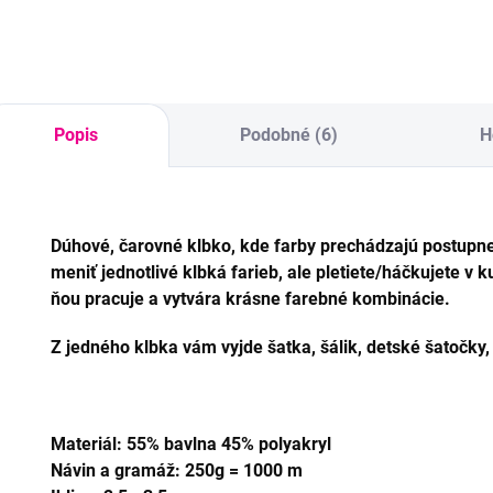
svetríky, šály, deky,
svetríky, šály, deky,
sve
zvieratká a pod.
zvieratká a pod.
zv
Popis
Podobné (6)
H
Dúhové, čarovné klbko, kde farby prechádzajú postupne 
meniť jednotlivé klbká farieb, ale pletiete/háčkujete v 
ňou pracuje a vytvára krásne farebné kombinácie.
Z jedného klbka vám vyjde šatka, šálik, detské šatočky, 
Materiál: 55% bavlna 45% polyakryl
Návin a gramáž: 250g = 1000 m