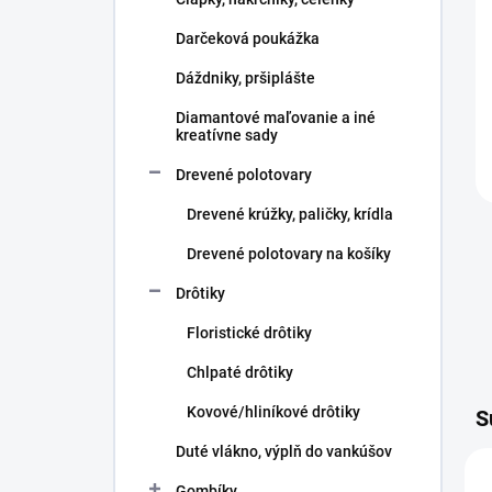
e
l
Darčeková poukážka
Dáždniky, pršiplášte
Diamantové maľovanie a iné
kreatívne sady
Drevené polotovary
Drevené krúžky, paličky, krídla
Drevené polotovary na košíky
Drôtiky
Floristické drôtiky
Chlpaté drôtiky
Kovové/hliníkové drôtiky
S
Duté vlákno, výplň do vankúšov
Gombíky