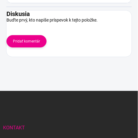
Diskusia
Buďte prvý, kto napíše príspevok k tejto položke.
Pridať komentár
Z
á
p
ä
t
i
KONTAKT
e