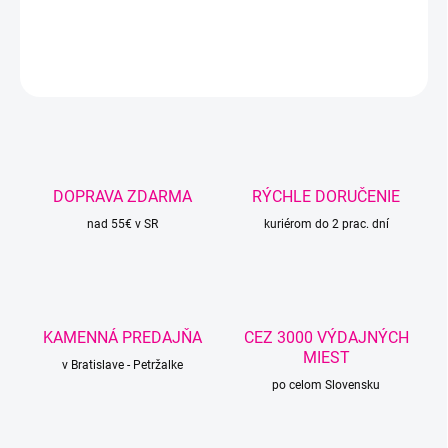
DETAILNÉ INFORMÁCIE
OPÝTAŤ SA
STRÁŽIŤ
DOPRAVA ZDARMA
RÝCHLE DORUČENIE
nad 55€ v SR
kuriérom do 2 prac. dní
KAMENNÁ PREDAJŇA
CEZ 3000 VÝDAJNÝCH
MIEST
v Bratislave - Petržalke
po celom Slovensku