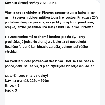
Novinka zimnej sezóny 2020/2021.
Vlnená sestra obľúbenej Flowers zaujme svojimi farbami, no
najmä svojou hrúbkou, mäkkosťou a hrejivosťou. Priadza s 25%
podielom vlny predpovedá, že výrobky z nej budú priedušné,
hrejivé, jemné (neškriabu na tele) a budú sa ľahko udržovať.
Flowers Merino má nádherné farebné prechody. Farby
prechádzajú jedna do druhej a v klbku sa už neopakujú.
Rozličné farebné kombinácie zaručia jedinečnosť vášho
výrobku.
Na svetrík budete potrebovať dve klbká. Hodí sa z nej však aj
pončo, deka, šál, šatka, či pléd. Využijete ich od jeseni do jari.
Materiál: 25% vlna, 75% akryl
Návin a gramáž: 225g = 590m
Ihlice: 4,5
Háčik: 5