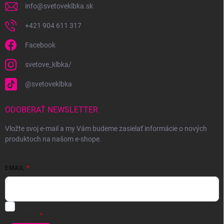
info
@
svetoveklbka.sk
+421 904 611 317
Facebook
svetove_klbka/
@svetoveklbka
ODOBERAŤ NEWSLETTER
Vložte svoj e-mail a my Vám budeme zasielať informácie o nových
produktoch na našom e-shope.
EMAIL
Vložením e-mailu súhlasíte s
podmienkami ochrany osobných
údajov