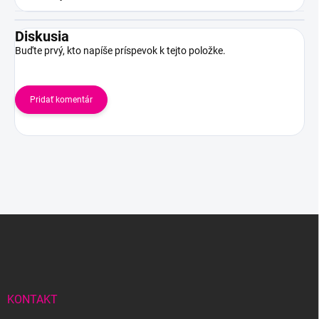
Diskusia
Buďte prvý, kto napíše príspevok k tejto položke.
Pridať komentár
Z
á
p
ä
t
i
KONTAKT
e