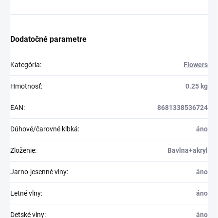
Dodatočné parametre
Kategória
:
Flowers
Hmotnosť
:
0.25 kg
EAN
:
8681338536724
Dúhové/čarovné klbká
:
áno
Zloženie
:
Bavlna+akryl
Jarno-jesenné vlny
:
áno
Letné vlny
:
áno
Detské vlny
:
áno