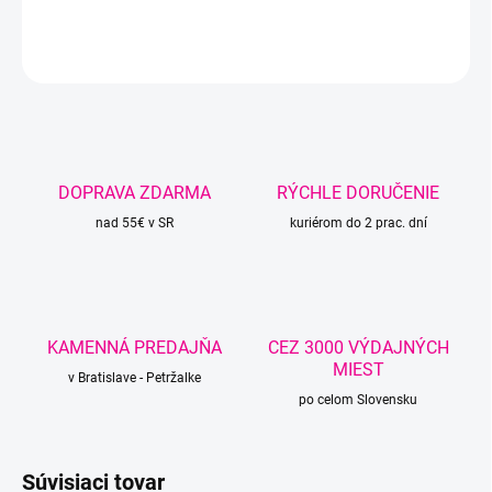
DETAILNÉ INFORMÁCIE
OPÝTAŤ SA
STRÁŽIŤ
DOPRAVA ZDARMA
RÝCHLE DORUČENIE
nad 55€ v SR
kuriérom do 2 prac. dní
KAMENNÁ PREDAJŇA
CEZ 3000 VÝDAJNÝCH
MIEST
v Bratislave - Petržalke
po celom Slovensku
Súvisiaci tovar