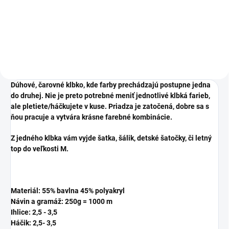
Dúhové, čarovné klbko, kde farby prechádzajú postupne jedna
do druhej. Nie je preto potrebné meniť jednotlivé klbká farieb,
ale pletiete/háčkujete v kuse. Priadza je zatočená, dobre sa s
ňou pracuje a vytvára krásne farebné kombinácie.
Z jedného klbka vám vyjde šatka, šálik, detské šatočky, či letný
top do veľkosti M.
Materiál: 55% bavlna 45% polyakryl
Návin a gramáž: 250g = 1000 m
Ihlice: 2,5 - 3,5
Háčik: 2,5
- 3,5