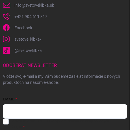
info
@
svetoveklbka.sk
+421 904 611 317
Facebook
svetove_klbka/
@svetoveklbka
ODOBERAŤ NEWSLETTER
Vložte svoj e-mail a my Vám budeme zasielať informácie o nových
produktoch na našom e-shope.
EMAIL
Vložením e-mailu súhlasíte s
podmienkami ochrany osobných
údajov