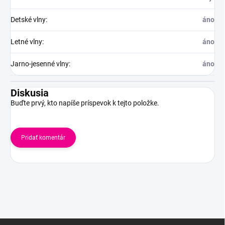
Detské vlny
:
áno
Letné vlny
:
áno
Jarno-jesenné vlny
:
áno
Diskusia
Buďte prvý, kto napíše príspevok k tejto položke.
Pridať komentár
Z