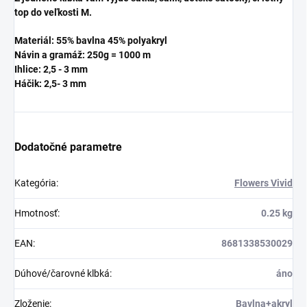
top do veľkosti M.
Materiál: 55% bavlna 45% polyakryl
Návin a gramáž: 250g = 1000 m
Ihlice: 2,5 - 3 mm
Háčik: 2,5
- 3 mm
Dodatočné parametre
Kategória
:
Flowers Vivid
Hmotnosť
:
0.25 kg
EAN
:
8681338530029
Dúhové/čarovné klbká
:
áno
Zloženie
:
Bavlna+akryl