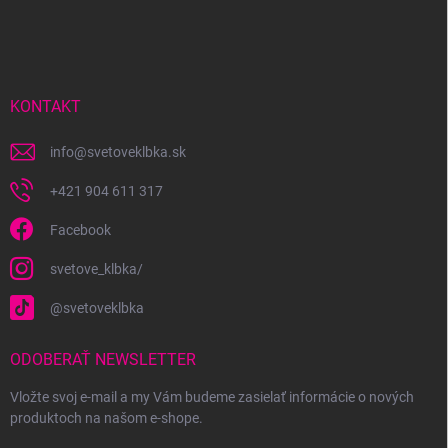
á
p
ä
t
i
KONTAKT
e
info
@
svetoveklbka.sk
+421 904 611 317
Facebook
svetove_klbka/
@svetoveklbka
ODOBERAŤ NEWSLETTER
Vložte svoj e-mail a my Vám budeme zasielať informácie o nových
produktoch na našom e-shope.