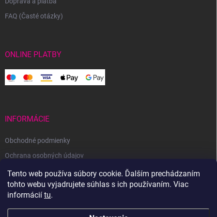
Doprava a platba
FAQ (Časté otázky)
ONLINE PLATBY
INFORMÁCIE
Obchodné podmienky
Ochrana osobných údajov
Reklamačný poriadok
Tento web používa súbory cookie. Ďalším prechádzaním
tohto webu vyjadrujete súhlas s ich používaním. Viac
Odstúpenie od zmluvy
informácií
tu
.