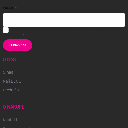
EMAIL
Vložením e-mailu súhlasíte s
podmienkami ochrany osobných
údajov
Prihlásiť sa
O NÁS
O nás
Náš BLOG
Predajňa
O NÁKUPE
Kontakt