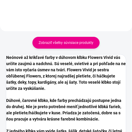
Zobraziť všetky súvisiace produkty
Neónové až krikľavé farby v dúhovom klbku Flowers Vivid vás
určite zaujmú a nadchnú. Sú veselé, svietivé a pri pohľade na ne
vám isto vyčaria úsmev na tvári. Flowers Vivid je sestra
obľúbenej Flowers, z ktorej najradšej pletiete, či háčkujete
šatky, deky, topy, kardigány, ale aj šaty. Toto veselé klbko stojí
určite za vyskúšanie.
Dúhové, čarovné klbko, kde farby prechádzajú postupne jedna
do druhej. Nie je preto potrebné meniť jednotlivé klbká farieb,
ale pletiete/háčkujete v kuse. Priadza je zatočená, dobre sa s
ňou pracuje a vytvára krásne farebné kombinácie.
Z jedného klbka vám vyjde šatka, šálik, detské šatočky, či letný