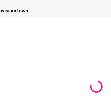
úvisiaci tovar
SKLADOM
SKLADOM
(
>10 KS
)
(
>10 KS
)
Zajkuľa Grétuľa
Zajina MIFFINA
Za
G
€5
€5
od
od
od
Detail
Detail
Kompletne
Kompletne
pripravený balíček
pripravený balíček
Ko
na háčkovanie -
na háčkovanie -
pri