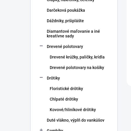
e
l
Darčeková poukážka
Dáždniky, pršiplášte
Diamantové maľovanie a iné
kreatívne sady
Drevené polotovary
Drevené krúžky, paličky, krídla
Drevené polotovary na košíky
Drôtiky
Floristické drôtiky
Chlpaté drôtiky
Kovové/hliníkové drôtiky
Duté vlákno, výplň do vankúšov
Gombíky