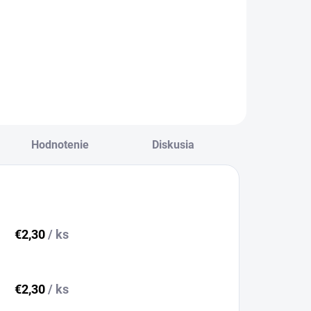
Zajko MAJKO -
 háčkovanie -
materiál + návod.
jino GUSTINO -
Nemusíte zháňať
teriál + návod.
priadzu a ostatný
musíte zháňať
materiál, ani hľadať
iadzu a ostatný
návody - tu nájdete
eriál, ani hľadať
všetko v jednom....
ody - tu nájdete
tko v jednom....
Hodnotenie
Diskusia
€2,30
/ ks
€2,30
/ ks