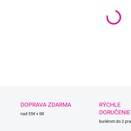
veľkos
DETAI
O
DOPRAVA ZDARMA
RÝCHLE
DORUČENIE
nad 55€ v SR
kuriérom do 2 pra