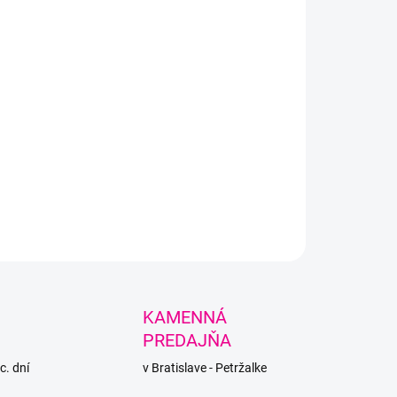
tiach.
LNÉ INFORMÁCIE
PÝTAŤ SA
STRÁŽIŤ
KAMENNÁ
PREDAJŇA
c. dní
v Bratislave - Petržalke