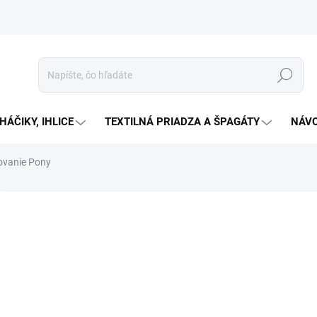
Hľadať
HÁČIKY, IHLICE
TEXTILNÁ PRIADZA A ŠPAGÁTY
NÁVO
ovanie Pony
Neohodnotené
Podrobnosti hodnotenia
ZNAČKA:
PONY
od
Jedno
Zv
cena:
Jednod