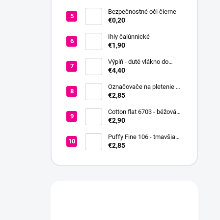
2,5-6
Bezpečnostné oči čierne
€0,20
Ihly čalúnnické
€1,90
Výplň - duté vlákno do
hračiek a vankúšov
€4,40
Označovače na pletenie a
háčkovanie + koncovka +
€2,85
ihla
Cotton flat 6703 - béžová
svetlá
€2,90
Puffy Fine 106 - tmavšia
červená
€2,85
Máte otázku?