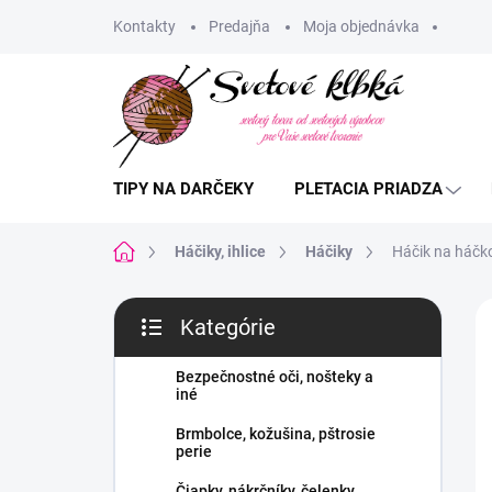
Prejsť
Kontakty
Predajňa
Moja objednávka
na
obsah
TIPY NA DARČEKY
PLETACIA PRIADZA
Domov
Háčiky, ihlice
Háčiky
Háčik na háčk
B
Kategórie
o
Preskočiť
č
kategórie
n
Bezpečnostné oči, nošteky a
iné
ý
p
Brmbolce, kožušina, pštrosie
a
perie
n
Čiapky, nákrčníky, čelenky