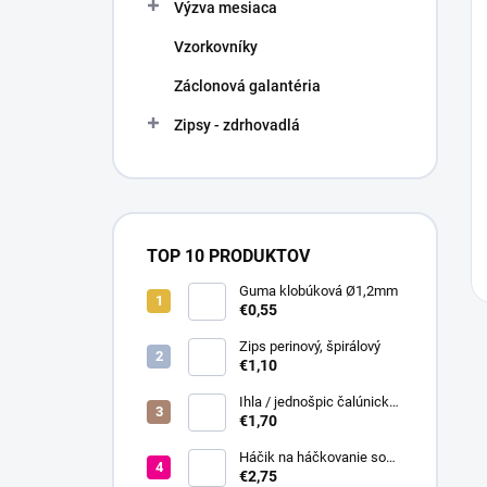
Výzva mesiaca
Vzorkovníky
Záclonová galantéria
Zipsy - zdrhovadlá
TOP 10 PRODUKTOV
Guma klobúková Ø1,2mm
€0,55
Zips perinový, špirálový
€1,10
Ihla / jednošpic čalúnická
20 cm
€1,70
Háčik na háčkovanie so
silikónovou rukoväťou veľ.
€2,75