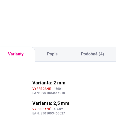
Zajkuľa Grétuľa -
Zajina MIFFINA -
na
materiál + návod.
materiál + návod.
Za
Nemusíte zháňať
Nemusíte zháňať
ma
priadzu a ostatný
priadzu a ostatný
Ne
materiál, ani hľadať
materiál, ani hľadať
pr
návody - tu nájdete
návody - tu nájdete
mat
všetko v jednom....
všetko v jednom....
náv
vše
Varianty
Popis
Podobné (4)
Varianta: 2 mm
VYPREDANÉ
| 46601
EAN:
8901003466010
Varianta: 2,5 mm
VYPREDANÉ
| 46602
EAN:
8901003466027