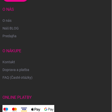
O NÁS
O nás
Náš BLOG
Predajňa
O NÁKUPE
Kontakt
Doprava a platba
FAQ (Časté otázky)
ONLINE PLATBY