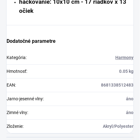
háčkovanie: 10x10 cm - 17 riadkov x 13
očiek
Dodatočné parametre
Kategória
:
Harmony
Hmotnosť
:
0.05 kg
EAN
:
8681338512483
Jarno-jesenné vlny
:
áno
Zimné vlny
:
áno
Zloženie
:
Akryl/Polyester