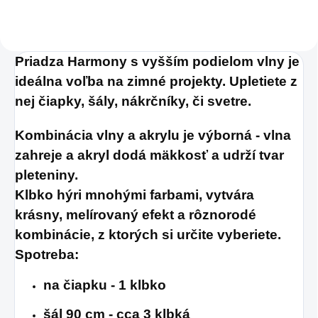
Priadza Harmony s vyšším podielom vlny je
ideálna voľba na zimné projekty. Upletiete z
nej čiapky, šály, nákrčníky, či svetre.
Kombinácia vlny a akrylu je výborná - vlna
zahreje a akryl dodá mäkkosť a udrží tvar
pleteniny.
Klbko hýri mnohými farbami, vytvára
krásny, melírovaný efekt a rôznorodé
kombinácie, z ktorých si určite vyberiete.
Spotreba:
na čiapku - 1 klbko
šál 90 cm - cca 3 klbká