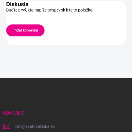
Diskusia
Buďte prvý, kto napíše príspevok k tejto položke.
Pridať komentár
Z
á
p
ä
t
i
KONTAKT
e
info
@
svetoveklbka.sk