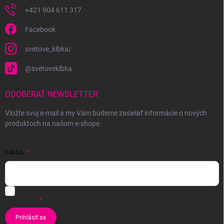
+421 904 611 317
Facebook
svetove_klbka/
@svetoveklbka
ODOBERAŤ NEWSLETTER
Vložte svoj e-mail a my Vám budeme zasielať informácie o nových
produktoch na našom e-shope.
EMAIL
Vložením e-mailu súhlasíte s
podmienkami ochrany osobných
údajov
Prihlásiť sa