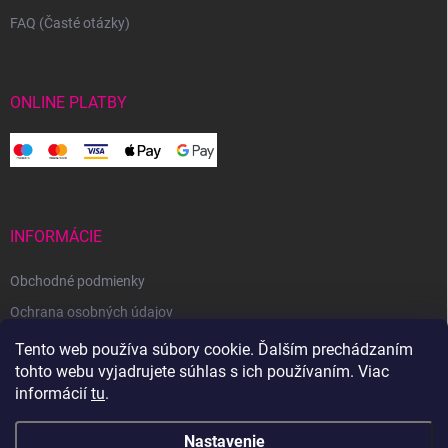
FAQ (Časté otázky)
ONLINE PLATBY
INFORMÁCIE
Obchodné podmienky
Ochrana osobných údajov
Reklamačný poriadok
Tento web používa súbory cookie. Ďalším prechádzaním
tohto webu vyjadrujete súhlas s ich používaním. Viac
Odstúpenie od zmluvy
informácií
tu
.
Nastavenie