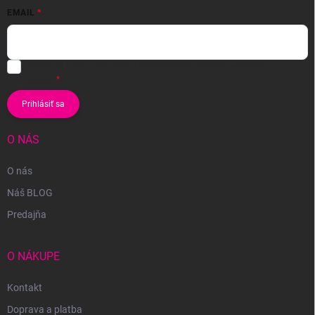
EMAIL
Vložením e-mailu súhlasíte s
podmienkami ochrany osobných
údajov
Prihlásiť sa
O NÁS
O nás
Náš BLOG
Predajňa
O NÁKUPE
Kontakt
Doprava a platba