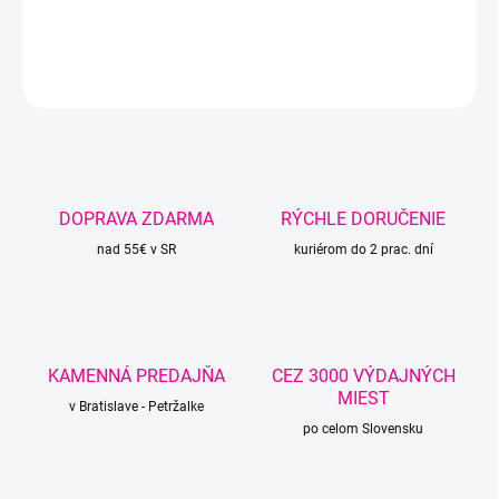
DETAILNÉ INFORMÁCIE
OPÝTAŤ SA
STRÁŽIŤ
DOPRAVA ZDARMA
RÝCHLE DORUČENIE
nad 55€ v SR
kuriérom do 2 prac. dní
KAMENNÁ PREDAJŇA
CEZ 3000 VÝDAJNÝCH
MIEST
v Bratislave - Petržalke
po celom Slovensku