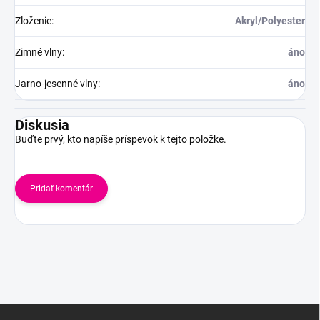
Zloženie
:
Akryl/Polyester
Zimné vlny
:
áno
Jarno-jesenné vlny
:
áno
Diskusia
Buďte prvý, kto napíše príspevok k tejto položke.
Pridať komentár
Z