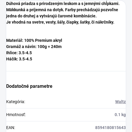
Dúhová priadza s prirodzeným leskom a s jemnými chĺpkami.
Mäkkunká a príjemná na dotyk. Farby prechádzajú pozvoľne
jedna do druhej a vytvárajú čarovné kombinácie.
Je vhodná na svetre, vesty, šály, čiapky, šatky, či nákrčníky.
Materiál:
100% Premium akryl
Gramáž a návin: 100g = 240m
Ihlice: 3.5-4.5
Háčik:
3.5-4.5
Dodatočné parametre
Kategória
:
Waltz
Hmotnosť
:
0.1 kg
EAN
:
8594180815643