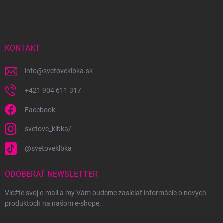
á
p
ä
t
i
KONTAKT
e
info
@
svetoveklbka.sk
+421 904 611 317
Facebook
svetove_klbka/
@svetoveklbka
ODOBERAŤ NEWSLETTER
Vložte svoj e-mail a my Vám budeme zasielať informácie o nových
produktoch na našom e-shope.