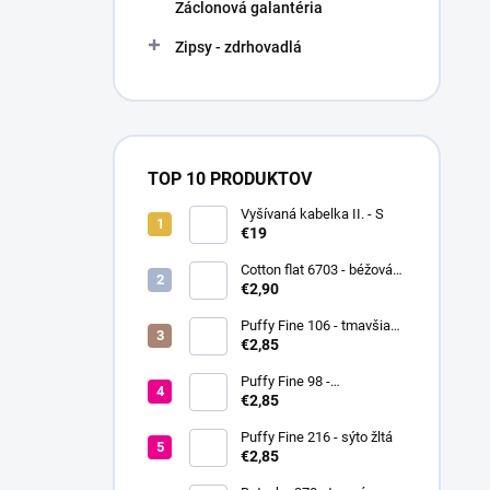
Záclonová galantéria
Zipsy - zdrhovadlá
TOP 10 PRODUKTOV
Vyšívaná kabelka II. - S
€19
Cotton flat 6703 - béžová
svetlá
€2,90
Puffy Fine 106 - tmavšia
červená
€2,85
Puffy Fine 98 -
fialovoružová
€2,85
Puffy Fine 216 - sýto žltá
€2,85