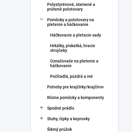
Polystyrénové, slamené a
prútené polotovary
Pomôcky a polotovary na
pletenie a háčkovanie
Háčkovacie a pletacie sady
Hrkálky, pískatká, hracie
strojčeky
Označovače na pletenie a
háčkovanie
Počítadlá, púzdrá a iné
Potreby pre krajčírky/krajčírov
Rôzne pomôcky a komponenty
Spodné prádlo
Stuhy, čipky a keprovky
Šikmý prúžok