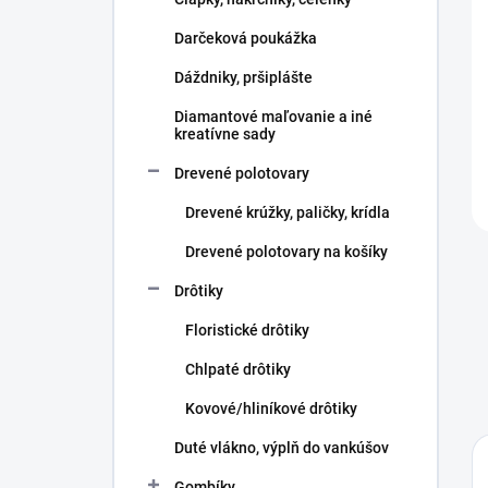
e
l
Darčeková poukážka
Dáždniky, pršiplášte
Diamantové maľovanie a iné
kreatívne sady
Drevené polotovary
Drevené krúžky, paličky, krídla
Drevené polotovary na košíky
Drôtiky
Floristické drôtiky
Chlpaté drôtiky
Kovové/hliníkové drôtiky
Duté vlákno, výplň do vankúšov
Gombíky