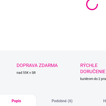
−
Pevná
sieťov
DETAI
O
DOPRAVA ZDARMA
RÝCHLE
DORUČENIE
nad 55€ v SR
kuriérom do 2 pra
Popis
Podobné (6)
H