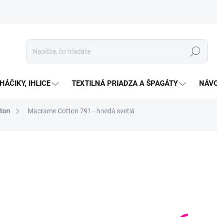
Hľadať
HÁČIKY, IHLICE
TEXTILNÁ PRIADZA A ŠPAGÁTY
NÁVO
ton
Macrame Cotton 791 - hnedá svetlá
Neohodnotené
Podrobnosti hodnotenia
ZNAČKA:
YARNART
€4
Jedno
SKL
cena:
MOŽN
DORU