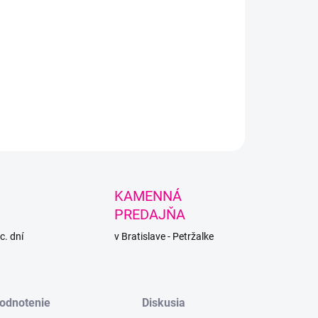
+
Pridať do košíka
 priadza, pripomínajúca motúzik vhodná na kabelky,
ky, pufy, košíky, či koberčeky.
LNÉ INFORMÁCIE
PÝTAŤ SA
STRÁŽIŤ
KAMENNÁ
PREDAJŇA
c. dní
v Bratislave - Petržalke
odnotenie
Diskusia