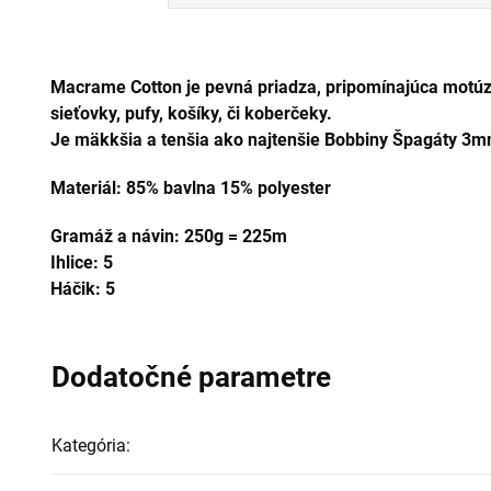
Macrame Cotton je pevná priadza, pripomínajúca motúzik
sieťovky, pufy, košíky, či koberčeky.
Je mäkkšia a tenšia ako najtenšie Bobbiny Špagáty 3m
Materiál: 85% bavlna 15% polyester
Gramáž a návin: 250g = 225m
Ihlice: 5
Háčik: 5
Dodatočné parametre
Kategória
: