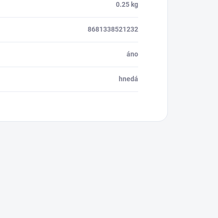
0.25 kg
8681338521232
áno
hnedá