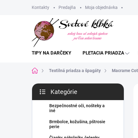
Prejsť
Kontakty
Predajňa
Moja objednávka
na
obsah
TIPY NA DARČEKY
PLETACIA PRIADZA
Domov
Textilná priadza a špagáty
Macrame Cot
B
Kategórie
o
Preskočiť
č
kategórie
n
Bezpečnostné oči, nošteky a
iné
ý
p
Brmbolce, kožušina, pštrosie
a
perie
n
Čiapky, nákrčníky, čelenky