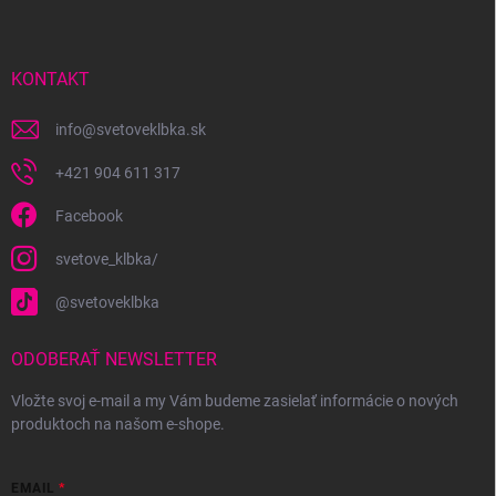
p
ä
t
i
KONTAKT
e
info
@
svetoveklbka.sk
+421 904 611 317
Facebook
svetove_klbka/
@svetoveklbka
ODOBERAŤ NEWSLETTER
Vložte svoj e-mail a my Vám budeme zasielať informácie o nových
produktoch na našom e-shope.
EMAIL