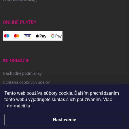
ONLINE PLATBY
INFORMÁCIE
Obchodné podmienky
Ochrana osobných údajov
Reklamačný poriadok
Tento web používa súbory cookie. Ďalším prechádzaním
tohto webu vyjadrujete súhlas s ich používaním. Viac
Odstúpenie od zmluvy
informácií
tu
.
Nastavenie