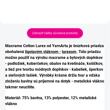
Zobraziť všetky súvisiace produkty
Macrame Cotton Lurex od YarnArtu je šnúrková priadza
obohatená
ligotavým vláknom -
lurexom
. Túto priadzu
možno použiť na výrobu macrame a bytových doplnkov
- podložiek, koberčekov, obalov na kvetináče, košíčkov,
a tiež pre tvorbu módnych doplnkov - kabeliek, šperkov
a sieťových tašiek. Výrobky krásne držia tvar a vďaka
zloženiu bavlny sú príjemné na dotyk - metalické vlákno
takmer neucitíte.
Materiál: 75% bavlna, 13% polyester, 12% metalické
vlákno