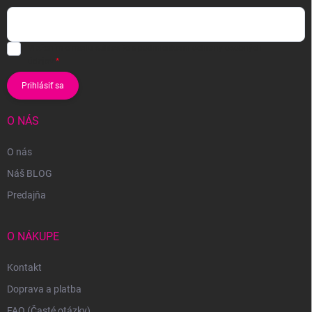
Vložením e-mailu súhlasíte s
podmienkami ochrany osobných
údajov
Prihlásiť sa
O NÁS
O nás
Náš BLOG
Predajňa
O NÁKUPE
Kontakt
Doprava a platba
FAQ (Časté otázky)