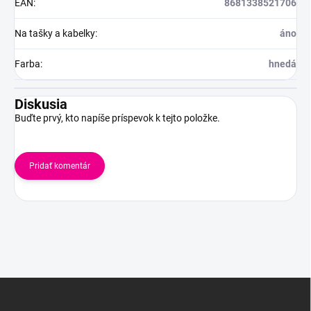
EAN
:
8681338521706
Na tašky a kabelky
:
áno
Farba
:
hnedá
Diskusia
Buďte prvý, kto napíše príspevok k tejto položke.
Pridať komentár
Z
á