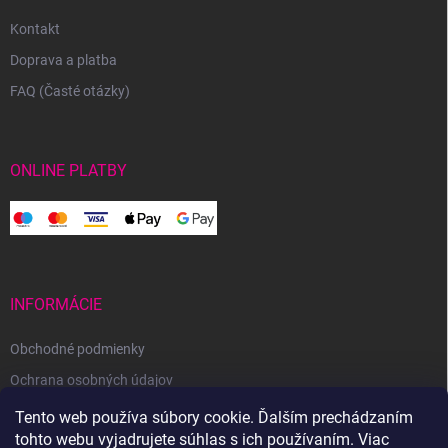
Kontakt
Doprava a platba
FAQ (Časté otázky)
ONLINE PLATBY
INFORMÁCIE
Obchodné podmienky
Ochrana osobných údajov
Reklamačný poriadok
Tento web používa súbory cookie. Ďalším prechádzaním
tohto webu vyjadrujete súhlas s ich používaním. Viac
Odstúpenie od zmluvy