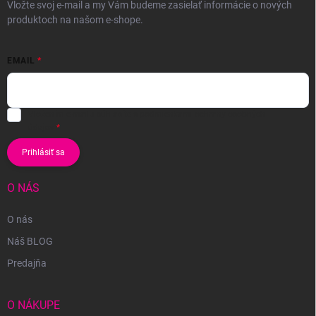
Vložte svoj e-mail a my Vám budeme zasielať informácie o nových
produktoch na našom e-shope.
EMAIL
Vložením e-mailu súhlasíte s
podmienkami ochrany osobných
údajov
Prihlásiť sa
O NÁS
O nás
Náš BLOG
Predajňa
O NÁKUPE