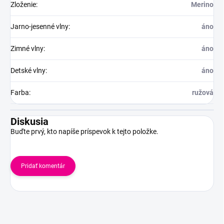
Zloženie
:
Merino
Jarno-jesenné vlny
:
áno
Zimné vlny
:
áno
Detské vlny
:
áno
Farba
:
ružová
Diskusia
Buďte prvý, kto napíše príspevok k tejto položke.
Pridať komentár