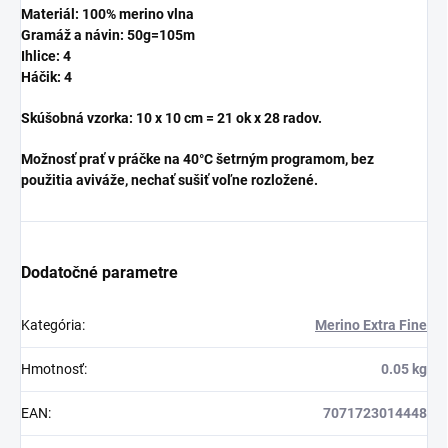
Materiál: 100% merino vlna
Gramáž a návin: 50g=105m
Ihlice: 4
Háčik: 4
Skúšobná vzorka: 10 x 10 cm = 21 ok x 28 radov.
Možnosť prať v práčke na 40°C šetrným programom, bez
použitia aviváže, nechať sušiť voľne rozložené.
Dodatočné parametre
Kategória
:
Merino Extra Fine
Hmotnosť
:
0.05 kg
EAN
:
7071723014448