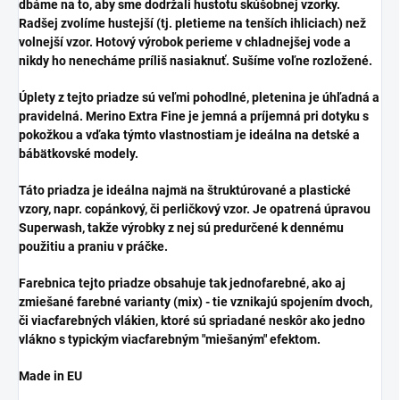
dbáme na to, aby sme dodržali hustotu skúšobnej vzorky.
Radšej zvolíme hustejší (tj. pletieme na tenších ihliciach) než
volnejší vzor. Hotový výrobok perieme v chladnejšej vode a
nikdy ho nenecháme príliš nasiaknuť. Sušíme voľne rozložené.
Úplety z tejto priadze sú veľmi pohodlné, pletenina je úhľadná a
pravidelná. Merino Extra Fine je jemná a príjemná pri dotyku s
pokožkou a vďaka týmto vlastnostiam je ideálna na detské a
bábätkovské modely.
Táto priadza je ideálna najmä na štruktúrované a plastické
vzory, napr. copánkový, či perličkový vzor. Je opatrená úpravou
Superwash, takže výrobky z nej sú predurčené k dennému
použitiu a praniu v práčke.
Farebnica tejto priadze obsahuje tak jednofarebné, ako aj
zmiešané farebné varianty (mix) - tie vznikajú spojením dvoch,
či viacfarebných vlákien, ktoré sú spriadané neskôr ako jedno
vlákno s typickým viacfarebným "miešaným" efektom.
Made in EU