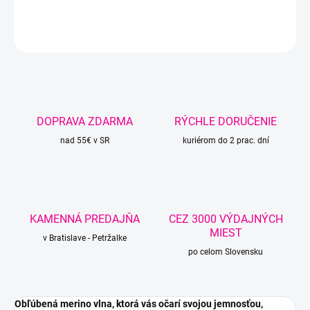
DETAILNÉ INFORMÁCIE
OPÝTAŤ SA
STRÁŽIŤ
DOPRAVA ZDARMA
RÝCHLE DORUČENIE
nad 55€ v SR
kuriérom do 2 prac. dní
KAMENNÁ PREDAJŇA
CEZ 3000 VÝDAJNÝCH
MIEST
v Bratislave - Petržalke
po celom Slovensku
Obľúbená merino vlna, ktorá vás očarí svojou jemnosťou,