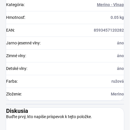
Kategória
:
Merino - Vlnap
Hmotnosť
:
0.05 kg
EAN
:
8593457120282
Jarno-jesenné vlny
:
áno
Zimné vlny
:
áno
Detské vlny
:
áno
Farba
:
ružová
Zloženie
:
Merino
Diskusia
Buďte prvý, kto napíše príspevok k tejto položke.