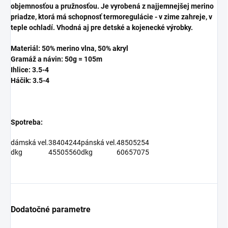
objemnosťou a pružnosťou. Je vyrobená z najjemnejšej merino
priadze, ktorá má schopnosť termoregulácie - v zime zahreje, v
teple ochladí. Vhodná aj pre detské a kojenecké výrobky.
Materiál: 50% merino vlna, 50% akryl
Gramáž a návin: 50g = 105m
Ihlice: 3.5-4
Háčik: 3.5-4
Spotreba:
dámská vel.
38
40
42
44
pánská vel.
48
50
52
54
dkg
45
50
55
60
dkg
60
65
70
75
Dodatočné parametre