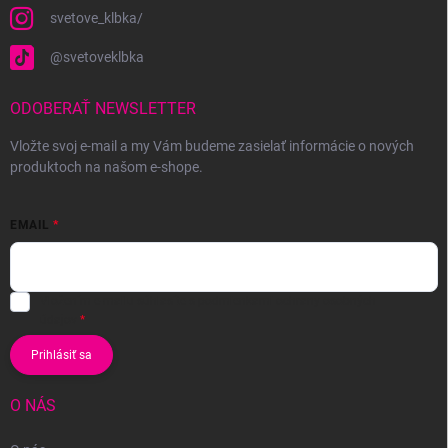
svetove_klbka/
@svetoveklbka
ODOBERAŤ NEWSLETTER
Vložte svoj e-mail a my Vám budeme zasielať informácie o nových
produktoch na našom e-shope.
EMAIL
Vložením e-mailu súhlasíte s
podmienkami ochrany osobných
údajov
Prihlásiť sa
O NÁS