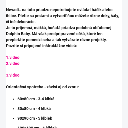
Nevadí.. na túto priadzu nepotrebujete ovládať háčik alebo
ihlice. Pletie sa prstami a vytvoriť ňou môžete rôzne deky, šály,
či iné dekorácie.
Je to príjemná, mäkká, huňatá priadza podobná obľúbenej
Dolphin Baby. Má však predpripravené očká, ktoré len
prepletáte pomedzi seba a tak vytvárate rôzne projekty.
Pozrite si pripojené inštruktážne videá:
1.video
2.video
3.video
Orientačná spotreba - závisí aj od vzoru:
60x80 cm - 3-4 klbká
80x80 cm - 4 klbká
90x90 cm - 5 klbiek