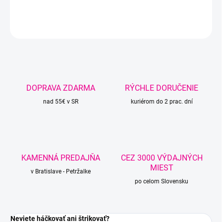
DETAILNÉ INFORMÁCIE
OPÝTAŤ SA
STRÁŽIŤ
DOPRAVA ZDARMA
RÝCHLE DORUČENIE
nad 55€ v SR
kuriérom do 2 prac. dní
KAMENNÁ PREDAJŇA
CEZ 3000 VÝDAJNÝCH
MIEST
v Bratislave - Petržalke
po celom Slovensku
Neviete háčkovať ani štrikovať?