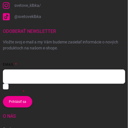
svetove_klbka/
@svetoveklbka
ODOBERAŤ NEWSLETTER
Vložte svoj e-mail a my Vám budeme zasielať informácie o nových
produktoch na našom e-shope.
EMAIL
Vložením e-mailu súhlasíte s
podmienkami ochrany osobných
údajov
Prihlásiť sa
O NÁS