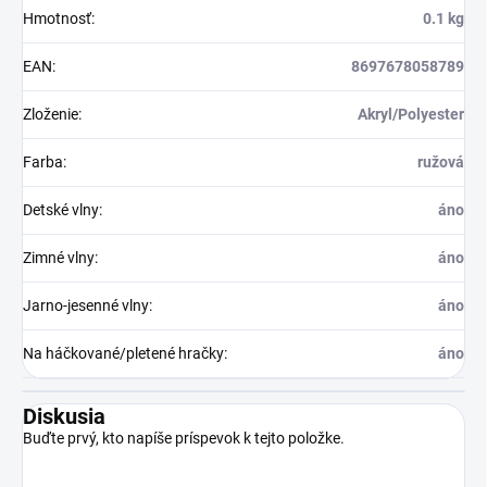
Hmotnosť
:
0.1 kg
EAN
:
8697678058789
Zloženie
:
Akryl/Polyester
Farba
:
ružová
Detské vlny
:
áno
Zimné vlny
:
áno
Jarno-jesenné vlny
:
áno
Na háčkované/pletené hračky
:
áno
Diskusia
Buďte prvý, kto napíše príspevok k tejto položke.