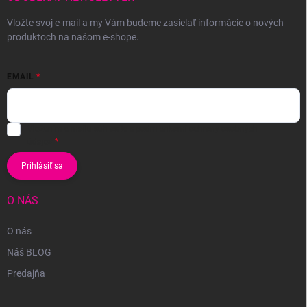
Vložte svoj e-mail a my Vám budeme zasielať informácie o nových
produktoch na našom e-shope.
EMAIL
Vložením e-mailu súhlasíte s
podmienkami ochrany osobných
údajov
Prihlásiť sa
O NÁS
O nás
Náš BLOG
Predajňa