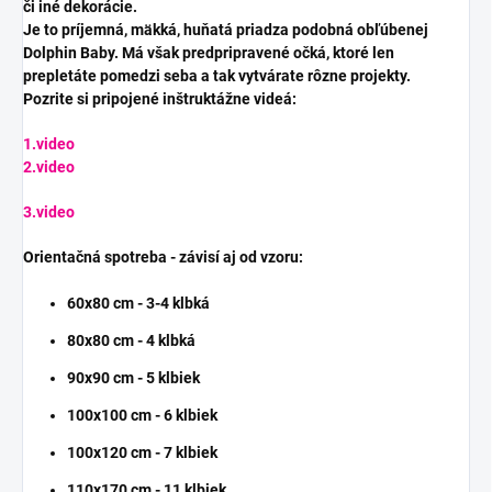
či iné dekorácie.
Je to príjemná, mäkká, huňatá priadza podobná obľúbenej
Dolphin Baby. Má však predpripravené očká, ktoré len
prepletáte pomedzi seba a tak vytvárate rôzne projekty.
Pozrite si pripojené inštruktážne videá:
1.video
2.video
3.video
Orientačná spotreba - závisí aj od vzoru:
60x80 cm - 3-4 klbká
80x80 cm - 4 klbká
90x90 cm - 5 klbiek
100x100 cm - 6 klbiek
100x120 cm - 7 klbiek
110x170 cm - 11 klbiek