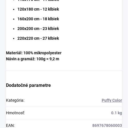
120x180 cm - 12 klbiek
160x200 cm - 18 klbiek
200x200 cm - 23 klbiek
220x220 cm - 27 klbiek
Materiál:
100%
mikropolyester
Návin a gramáž: 100g = 9,2 m
Dodatočné parametre
Kategória
:
Puffy Color
Hmotnosť
:
0.1 kg
EAN
:
8697678060003