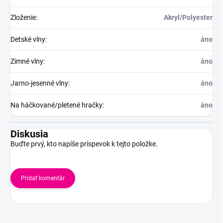
Zloženie
:
Akryl/Polyester
Detské vlny
:
áno
Zimné vlny
:
áno
Jarno-jesenné vlny
:
áno
Na háčkované/pletené hračky
:
áno
Diskusia
Buďte prvý, kto napíše príspevok k tejto položke.
Pridať komentár