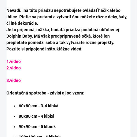
Nevadí.. na túto priadzu nepotrebujete ovládať háčik alebo
ihlice. Pletie sa prstami a vytvoriť ňou môžete rôzne deky, šály,
či iné dekorácie.
Je to príjemná, mäkká, huňatá priadza podobná obľúbenej
Dolphin Baby. Má však predpripravené očká, ktoré len
prepletáte pomedzi seba a tak vytvárate rôzne projekty.
Pozrite si pripojené inštruktážne videá:
1.video
2.video
3.video
Orientačná spotreba - závisí aj od vzoru:
60x80 cm - 3-4 klbká
80x80 cm - 4 klbká
90x90 cm - 5 klbiek