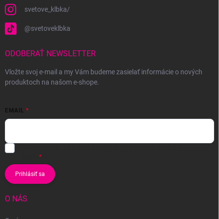
svetove_klbka/
@svetoveklbka
ODOBERAŤ NEWSLETTER
Vložte svoj e-mail a my Vám budeme zasielať informácie o nových
produktoch na našom e-shope.
EMAIL
Vložením e-mailu súhlasíte s
podmienkami ochrany osobných
údajov
Prihlásiť sa
O NÁS