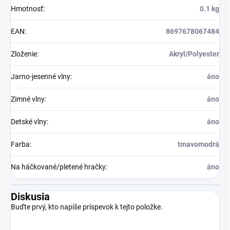
Hmotnosť
:
0.1 kg
EAN
:
8697678067484
Zloženie
:
Akryl/Polyester
Jarno-jesenné vlny
:
áno
Zimné vlny
:
áno
Detské vlny
:
áno
Farba
:
tmavomodrá
Na háčkované/pletené hračky
:
áno
Diskusia
Buďte prvý, kto napíše príspevok k tejto položke.