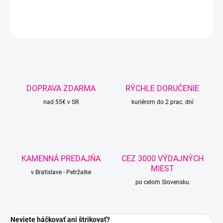
DETAILNÉ INFORMÁCIE
OPÝTAŤ SA
STRÁŽIŤ
DOPRAVA ZDARMA
RÝCHLE DORUČENIE
nad 55€ v SR
kuriérom do 2 prac. dní
KAMENNÁ PREDAJŇA
CEZ 3000 VÝDAJNÝCH
MIEST
v Bratislave - Petržalke
po celom Slovensku
Neviete háčkovať ani štrikovať?