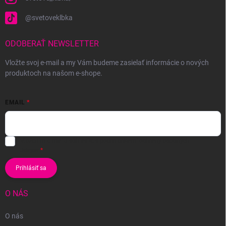
@svetoveklbka
ODOBERAŤ NEWSLETTER
Vložte svoj e-mail a my Vám budeme zasielať informácie o nových
produktoch na našom e-shope.
EMAIL
Vložením e-mailu súhlasíte s
podmienkami ochrany osobných
údajov
Prihlásiť sa
O NÁS
O nás