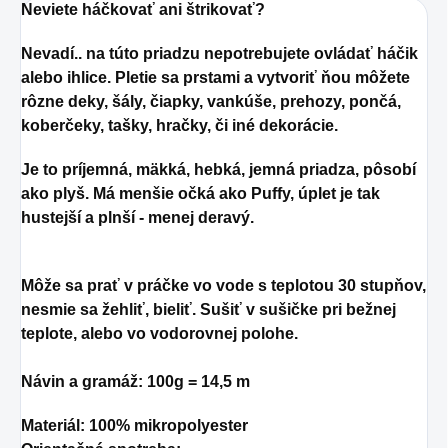
Neviete háčkovať ani štrikovať?
Nevadí.. na túto priadzu nepotrebujete ovládať háčik
alebo ihlice. Pletie sa prstami a vytvoriť ňou môžete
rôzne deky, šály, čiapky, vankúše, prehozy, pončá,
koberčeky, tašky, hračky, či iné dekorácie.
Je to príjemná, mäkká, hebká, jemná priadza, pôsobí
ako plyš. Má menšie očká ako Puffy, úplet je tak
hustejší a plnší - menej deravý.
Môže sa prať v práčke vo vode s teplotou 30 stupňov,
nesmie sa žehliť, bieliť. Sušiť v sušičke pri bežnej
teplote, alebo vo vodorovnej polohe.
Návin a gramáž: 100g = 14,5 m
Materiál
: 100% mikropolyester