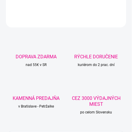
DETAILNÉ INFORMÁCIE
OPÝTAŤ SA
STRÁŽIŤ
DOPRAVA ZDARMA
RÝCHLE DORUČENIE
nad 55€ v SR
kuriérom do 2 prac. dní
KAMENNÁ PREDAJŇA
CEZ 3000 VÝDAJNÝCH
MIEST
v Bratislave - Petržalke
po celom Slovensku