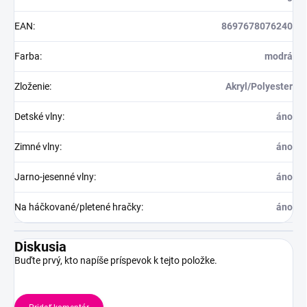
EAN
:
8697678076240
Farba
:
modrá
Zloženie
:
Akryl/Polyester
Detské vlny
:
áno
Zimné vlny
:
áno
Jarno-jesenné vlny
:
áno
Na háčkované/pletené hračky
:
áno
Diskusia
Buďte prvý, kto napíše príspevok k tejto položke.