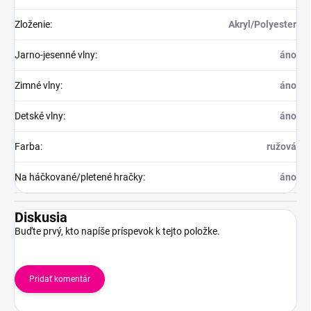
Zloženie
:
Akryl/Polyester
Jarno-jesenné vlny
:
áno
Zimné vlny
:
áno
Detské vlny
:
áno
Farba
:
ružová
Na háčkované/pletené hračky
:
áno
Diskusia
Buďte prvý, kto napíše príspevok k tejto položke.
Pridať komentár