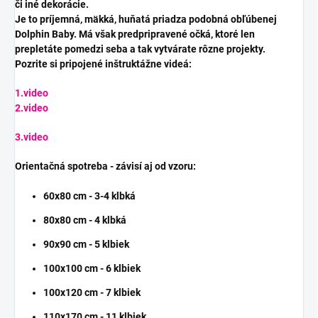
či iné dekorácie.
Je to príjemná, mäkká, huňatá priadza podobná obľúbenej
Dolphin Baby. Má však predpripravené očká, ktoré len
prepletáte pomedzi seba a tak vytvárate rôzne projekty.
Pozrite si pripojené inštruktážne videá:
1.video
2.video
3.video
Orientačná spotreba - závisí aj od vzoru:
60x80 cm - 3-4 klbká
80x80 cm - 4 klbká
90x90 cm - 5 klbiek
100x100 cm - 6 klbiek
100x120 cm - 7 klbiek
110x170 cm - 11 klbiek