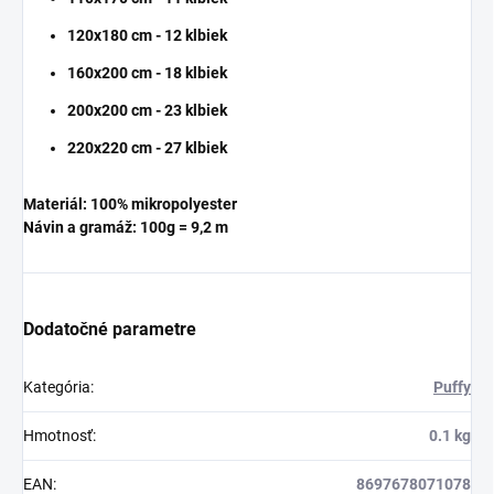
120x180 cm - 12 klbiek
160x200 cm - 18 klbiek
200x200 cm - 23 klbiek
220x220 cm - 27 klbiek
Materiál:
100%
mikropolyester
Návin a gramáž: 100g = 9,2 m
Dodatočné parametre
Kategória
:
Puffy
Hmotnosť
:
0.1 kg
EAN
:
8697678071078