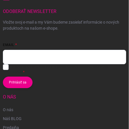
ODOBERAŤ NEWSLETTER
Vložte svoj e-mail a my Vám budeme zasielať informácie o nových
produktoch na našom e-shope.
EMAIL
Vložením e-mailu súhlasíte s
podmienkami ochrany osobných
údajov
Prihlásiť sa
O NÁS
O nás
Náš BLOG
Predajňa