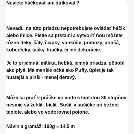
Neviete háčkovať ani štrikovať?
Nevadí.. na túto priadzu nepotrebujete ovládať háčik
alebo ihlice. Pletie sa prstami a vytvoriť ňou môžete
rôzne deky, šály, čiapky, vankúše, prehozy, pončá,
koberčeky, tašky, hračky, či iné dekorácie.
Je to príjemná, mäkká, hebká, jemná priadza, pôsobí
ako plyš. Má menšie očká ako Puffy, úplet je tak
hustejší a plnší - menej deravý.
Môže sa prať v práčke vo vode s teplotou 30 stupňov,
nesmie sa žehliť, bieliť. Sušiť v sušičke pri bežnej
teplote, alebo vo vodorovnej polohe.
Návin a gramáž: 100g = 14,5 m