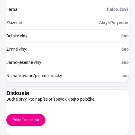
Farba
:
fialoružová
Zloženie
:
Akryl/Polyester
Detské vlny
:
áno
Zimné vlny
:
áno
Jarno-jesenné vlny
:
áno
Na háčkované/pletené hračky
:
áno
Diskusia
Buďte prvý, kto napíše príspevok k tejto položke.
Pridať komentár