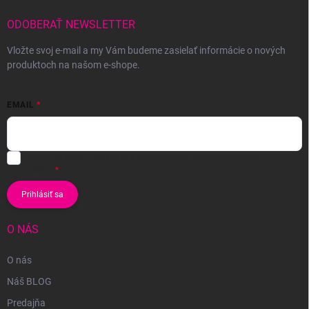
ODOBERAŤ NEWSLETTER
Vložte svoj e-mail a my Vám budeme zasielať informácie o nových
produktoch na našom e-shope.
EMAIL
Vložením e-mailu súhlasíte s
podmienkami ochrany osobných
údajov
Prihlásiť sa
O NÁS
O nás
Náš BLOG
Predajňa