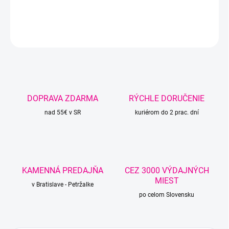
DETAILNÉ INFORMÁCIE
OPÝTAŤ SA
STRÁŽIŤ
DOPRAVA ZDARMA
RÝCHLE DORUČENIE
nad 55€ v SR
kuriérom do 2 prac. dní
KAMENNÁ PREDAJŇA
CEZ 3000 VÝDAJNÝCH
MIEST
v Bratislave - Petržalke
po celom Slovensku