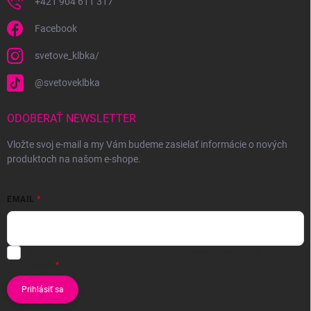
+421 904 611 317
Facebook
svetove_klbka/
@svetoveklbka
ODOBERAŤ NEWSLETTER
Vložte svoj e-mail a my Vám budeme zasielať informácie o nových
produktoch na našom e-shope.
EMAIL
Vložením e-mailu súhlasíte s
podmienkami ochrany osobných
údajov
Prihlásiť sa