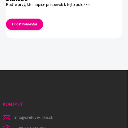
Buďte prvý, kto napíše príspevok k tejto položke.
Pridať komentár
Z
á
p
ä
t
i
KONTAKT
e
info
@
svetoveklbka.sk