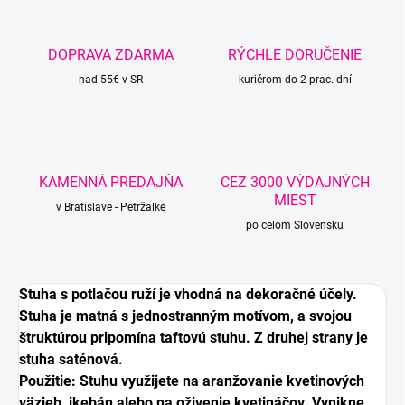
DOPRAVA ZDARMA
RÝCHLE DORUČENIE
nad 55€ v SR
kuriérom do 2 prac. dní
KAMENNÁ PREDAJŇA
CEZ 3000 VÝDAJNÝCH
MIEST
v Bratislave - Petržalke
po celom Slovensku
Stuha s potlačou ruží je vhodná na dekoračné účely.
Stuha je matná s jednostranným motívom, a svojou
štruktúrou pripomína taftovú stuhu. Z druhej strany je
stuha saténová.
Použitie:
Stuhu využijete na aranžovanie kvetinových
väzieb, ikebán alebo na oživenie kvetináčov. Vynikne