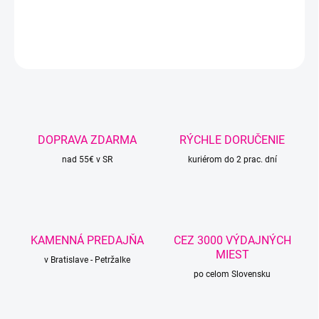
DETAILNÉ INFORMÁCIE
OPÝTAŤ SA
STRÁŽIŤ
DOPRAVA ZDARMA
RÝCHLE DORUČENIE
nad 55€ v SR
kuriérom do 2 prac. dní
KAMENNÁ PREDAJŇA
CEZ 3000 VÝDAJNÝCH
MIEST
v Bratislave - Petržalke
po celom Slovensku