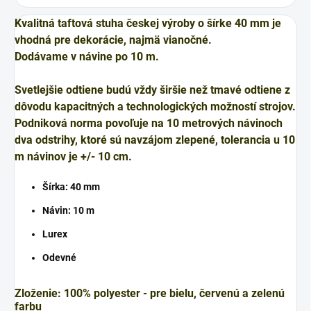
Kvalitná taftová stuha českej výroby o šírke 40 mm je
vhodná pre dekorácie, najmä vianočné.
Dodávame v návine po 10 m.
Svetlejšie odtiene budú vždy širšie než tmavé odtiene z
dôvodu kapacitných a technologických možností strojov.
Podniková norma povoľuje na 10 metrových návinoch
dva odstrihy, ktoré sú navzájom zlepené, tolerancia u 10
m návinov je +/- 10 cm.
Šírka: 40 mm
Návin:
10 m
Lurex
Odevné
Zloženie: 100% polyester - pre bielu, červenú a zelenú
farbu