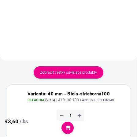
Zobraziť všetky súvisiace produkty
Varianta: 40 mm - Biela-strieborná100
| 410130-100
SKLADOM
(
2 KS
)
EAN:
8590939116948
−
+
€3,60
/ ks
Do košíka