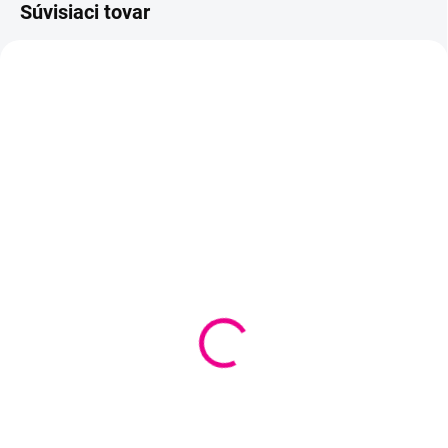
Súvisiaci tovar
SKLADOM
VYPREDANÉ
(
4 KS
)
Očká na polystyrénové
Polystyrénový zvonček
ozdoby 1x3 cm
6,5x6,5 cm
€0,40
€0,70
Detail
Do košíka
Šrobovacie očko na
Polystyrénový zvonček ako
polystyrénové ozdoby.
pomôcka pri aranžovaní rôznych
dekorácií.