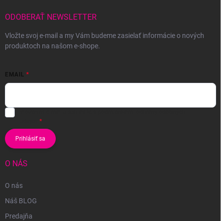
ODOBERAŤ NEWSLETTER
Vložte svoj e-mail a my Vám budeme zasielať informácie o nových
produktoch na našom e-shope.
EMAIL
Vložením e-mailu súhlasíte s
podmienkami ochrany osobných
údajov
Prihlásiť sa
O NÁS
O nás
Náš BLOG
Predajňa