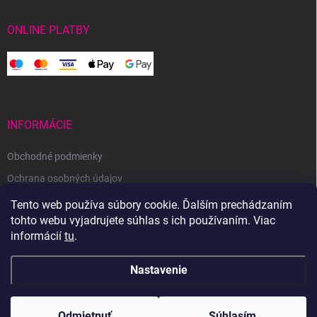
ONLINE PLATBY
INFORMÁCIE
Obchodné podmienky
Ochrana osobných údajov
Reklamačný poriadok
Tento web používa súbory cookie. Ďalším prechádzaním
tohto webu vyjadrujete súhlas s ich používaním. Viac
Odstúpenie od zmluvy
informácií
tu
.
Nastavenie
Copyright 2026
Svetoveklbka.sk
. Všetky práva vyhradené.
Odmietnuť
Súhlasím