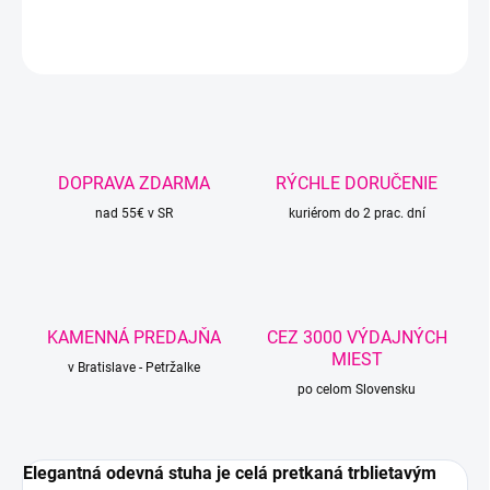
DETAILNÉ INFORMÁCIE
OPÝTAŤ SA
STRÁŽIŤ
DOPRAVA ZDARMA
RÝCHLE DORUČENIE
nad 55€ v SR
kuriérom do 2 prac. dní
KAMENNÁ PREDAJŇA
CEZ 3000 VÝDAJNÝCH
MIEST
v Bratislave - Petržalke
po celom Slovensku
Elegantná odevná stuha je celá pretkaná trblietavým