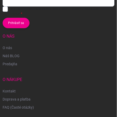
Vložením e-mailu súhlasíte s
podmienkami ochrany osobných
údajov
Prihlásiť sa
O NÁS
O nás
Náš BLOG
Predajňa
O NÁKUPE
Kontakt
Doprava a platba
FAQ (Časté otázky)