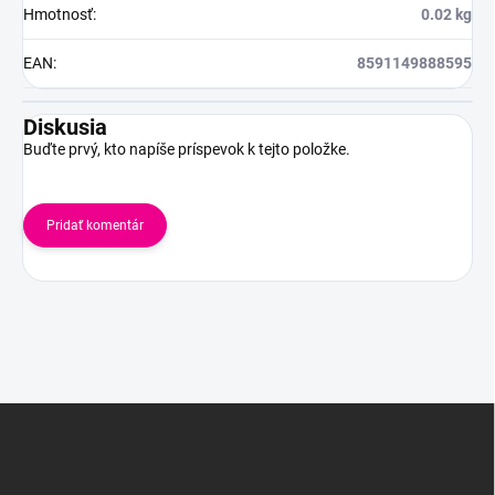
Hmotnosť
:
0.02 kg
EAN
:
8591149888595
Diskusia
Buďte prvý, kto napíše príspevok k tejto položke.
Pridať komentár
Z
á
p
ä