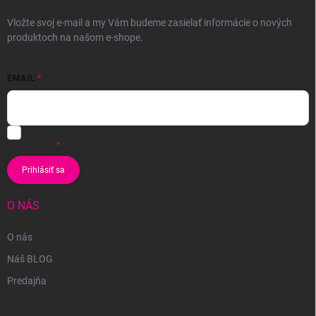
Vložte svoj e-mail a my Vám budeme zasielať informácie o nových
produktoch na našom e-shope.
EMAIL
Vložením e-mailu súhlasíte s
podmienkami ochrany osobných
údajov
Prihlásiť sa
O NÁS
O nás
Náš BLOG
Predajňa