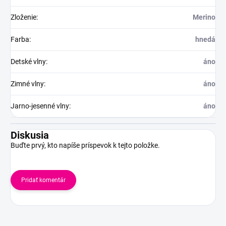
Zloženie
:
Merino
Farba
:
hnedá
Detské vlny
:
áno
Zimné vlny
:
áno
Jarno-jesenné vlny
:
áno
Diskusia
Buďte prvý, kto napíše príspevok k tejto položke.
Pridať komentár