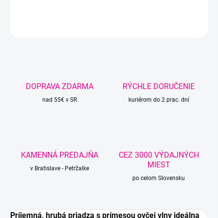
DETAILNÉ INFORMÁCIE
OPÝTAŤ SA
STRÁŽIŤ
DOPRAVA ZDARMA
RÝCHLE DORUČENIE
nad 55€ v SR
kuriérom do 2 prac. dní
KAMENNÁ PREDAJŇA
CEZ 3000 VÝDAJNÝCH
MIEST
v Bratislave - Petržalke
po celom Slovensku
Príjemná, hrubá priadza s prímesou ovčej vlny ideálna