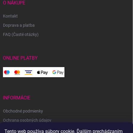
O NÁKUPE
Kontakt
Doprava a platba
FAQ (Časté otázky)
ONLINE PLATBY
INFORMÁCIE
Obchodné podmienky
Ochrana osobných údajov
Reklamačný poriadok
Tento web používa súbory cookie. Ďalším prechádzaním