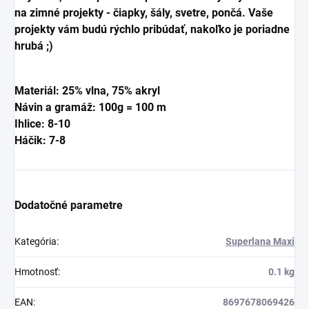
na zimné projekty - čiapky, šály, svetre, pončá. Vaše
projekty vám budú rýchlo pribúdať, nakoľko je poriadne
hrubá ;)
Materiál: 25% vlna, 75% akryl
Návin a gramáž: 100g = 100 m
Ihlice: 8-10
Háčik: 7-8
Dodatočné parametre
Kategória
:
Superlana Maxi
Hmotnosť
:
0.1 kg
EAN
:
8697678069426