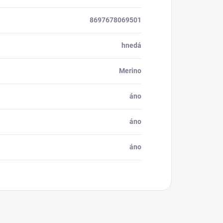
8697678069501
hnedá
Merino
áno
áno
áno