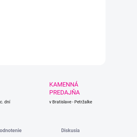
+
Pridať do košíka
ana Midi od Alize - stredne hrubá priadza s prímesou ovčej vlny
 na zimné projekty.
LNÉ INFORMÁCIE
PÝTAŤ SA
STRÁŽIŤ
KAMENNÁ
PREDAJŇA
c. dní
v Bratislave - Petržalke
odnotenie
Diskusia