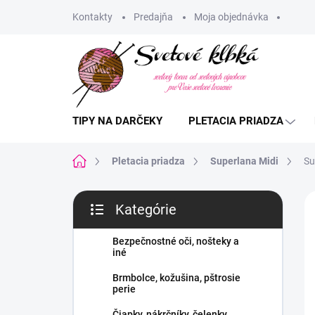
Prejsť
Kontakty
Predajňa
Moja objednávka
na
obsah
TIPY NA DARČEKY
PLETACIA PRIADZA
Domov
Pletacia priadza
Superlana Midi
Su
B
Kategórie
o
Preskočiť
č
kategórie
n
Bezpečnostné oči, nošteky a
iné
ý
p
Brmbolce, kožušina, pštrosie
a
perie
n
Čiapky, nákrčníky, čelenky