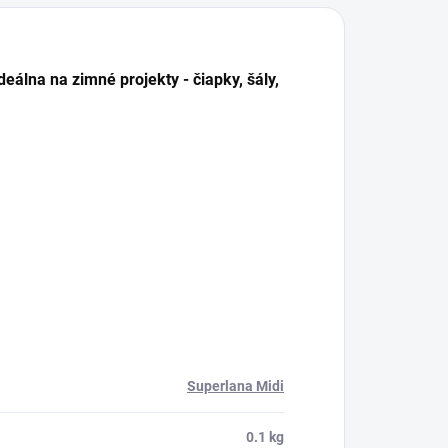
eálna na zimné projekty - čiapky, šály,
Superlana Midi
0.1 kg