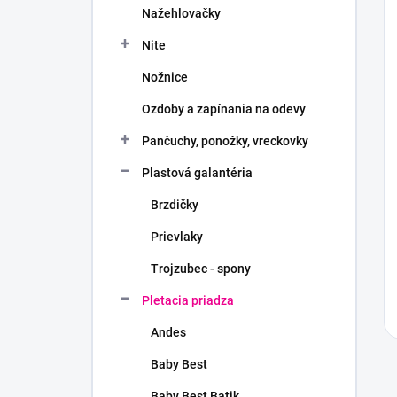
Nažehlovačky
Nite
Nožnice
Ozdoby a zapínania na odevy
Pančuchy, ponožky, vreckovky
Plastová galantéria
Brzdičky
Prievlaky
Trojzubec - spony
Pletacia priadza
Andes
Baby Best
Baby Best Batik