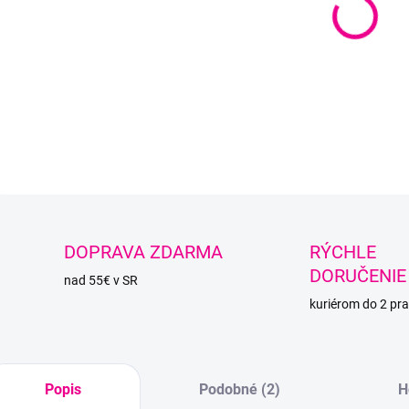
−
Superl
vhodná
DETAI
O
DOPRAVA ZDARMA
RÝCHLE
DORUČENIE
nad 55€ v SR
kuriérom do 2 pra
Popis
Podobné (2)
H