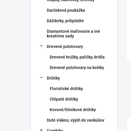
e
l
Darčeková poukážka
Dáždniky, pršiplášte
Diamantové maľovanie a iné
kreatívne sady
Drevené polotovary
Drevené krúžky, paličky, krídla
Drevené polotovary na košíky
Drôtiky
Floristické drôtiky
Chlpaté drôtiky
Kovové/hliníkové drôtiky
Duté vlákno, výplň do vankúšov
Gombíky