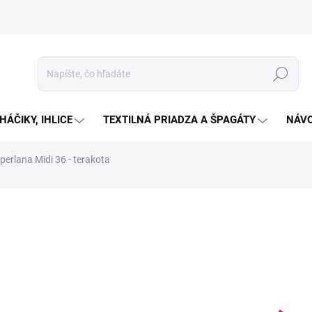
Hľadať
HÁČIKY, IHLICE
TEXTILNÁ PRIADZA A ŠPAGÁTY
NÁVO
perlana Midi 36 - terakota
Neohodnotené
Podrobnosti hodnotenia
ZNAČKA:
ALIZE
€2
Jedno
SKL
cena:
MOŽN
DORU