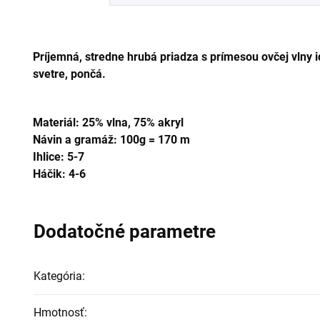
Príjemná, stredne hrubá priadza s prímesou ovčej vlny id
svetre, pončá.
Materiál: 25% vlna,
75% akryl
Návin a gramáž: 100g = 170 m
Ihlice: 5-7
Háčik: 4-6
Dodatočné parametre
Kategória
:
Hmotnosť
: